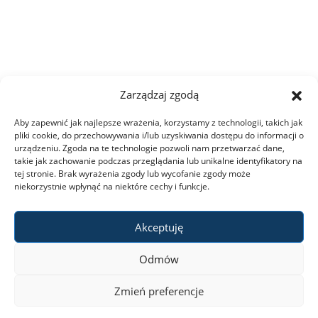
Zarządzaj zgodą
Aby zapewnić jak najlepsze wrażenia, korzystamy z technologii, takich jak
pliki cookie, do przechowywania i/lub uzyskiwania dostępu do informacji o
urządzeniu. Zgoda na te technologie pozwoli nam przetwarzać dane,
takie jak zachowanie podczas przeglądania lub unikalne identyfikatory na
tej stronie. Brak wyrażenia zgody lub wycofanie zgody może
niekorzystnie wpłynąć na niektóre cechy i funkcje.
Akceptuję
Odmów
e-mail: adam.slojewski@samorzad.uw.edu.pl
Zmień preferencje
Obsługa strony